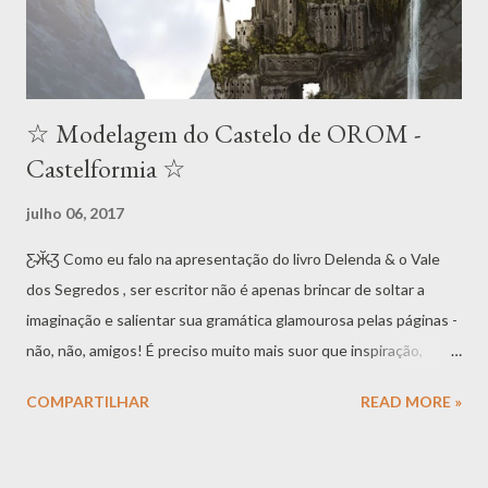
☆ Modelagem do Castelo de OROM -
Castelformia ☆
julho 06, 2017
Ƹ̴Ӂ̴Ʒ Como eu falo na apresentação do livro Delenda & o Vale
dos Segredos , ser escritor não é apenas brincar de soltar a
imaginação e salientar sua gramática glamourosa pelas páginas -
não, não, amigos! É preciso muito mais suor que inspiração,
como já dizia nosso amigo Thomas Edison . Para tanto, o escritor
COMPARTILHAR
READ MORE »
tem que ser também um bom pesquisador, um curioso por
natureza que, além da busca pelo conhecimento, pretende
encontrar e desnovelar novos mistérios. Estudar de tudo um