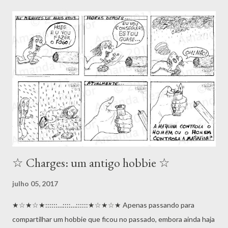
pouco, esse é o resumo. E, continuando essa ideia, caberá ao
escritor exercitar sua alma artística, assim como os atores, que
realizam oficinas para testar hipóteses, realidades e situações.
Dentro disso, ao escrever Delenda eu desenhei todo o
mapeamento da mansão, e aquilo foi crucial para que eu
desenvolvesse boa parte da história. O mesmo não poderia
deixar de acontecer em Castelformia e a Ordem de Omnia ,
segundo livro solo que pretendo terminar ainda este ano (2017)
e que tem, como um d...
☆ Charges: um antigo hobbie ☆
julho 05, 2017
★☆★☆★::::::…::::…::::::★☆★☆★ Apenas passando para
compartilhar um hobbie que ficou no passado, embora ainda haja