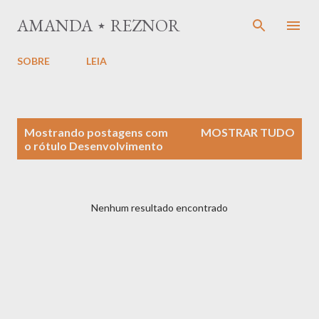
Pular para o conteúdo principal
AMANDA ⋆ REZNOR
SOBRE
LEIA
P
Mostrando postagens com
MOSTRAR TUDO
o
o rótulo
Desenvolvimento
s
t
a
Nenhum resultado encontrado
g
e
n
s