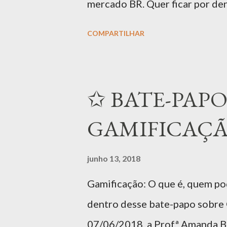
mercado BR. Quer ficar por de
fundo nos parágrafos a seguir
COMPARTILHAR
criptoativos e outros recursos
estão sendo cada vez mais inclu
anúncio do Facebook de que e
✩ BATE-PAPO
combinação explosiva diante da
GAMIFICAÇÃ
talvez tenha ouvido falar de 
vendidas por muitos dígitos.
junho 13, 2018
propriedades digitais, o inves
Gamificação: O que é, quem po
earn (P2E), e como você pode 
dentro desse bate-papo sobre 
esse universo, vamos começar p
07/06/2018, a Prof.ª Amanda 
formatos de ativ...