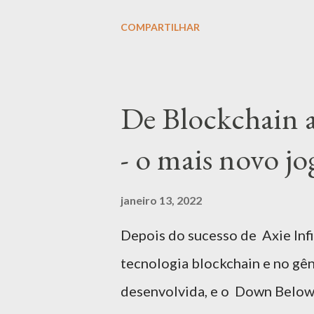
Beauharnais. Não se deve, con
COMPARTILHAR
tradicional - enquanto que o t
arcanos superiores e 56 cartas
embora possa ser utilizado o 
De Blockchain 
baralho, eles têm algumas dife
- o mais novo j
cigano, por ser reduzido, traz
formando um panorama mais gene
janeiro 13, 2022
mais complexo em número de i
Depois do sucesso de Axie Infi
arcanos maiores, que combina
tecnologia blockchain e no gên
criar diferentes aspectos, o qu
desenvolvida, e o Down Below