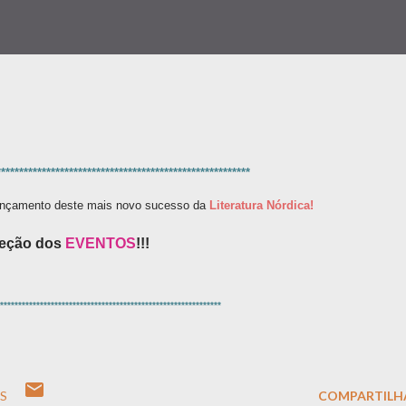
********************************************************
lançamento
deste mais novo sucesso da
Literatura Nórdica!
 seção dos
EVENTOS
!!!
*************************************************************
S
COMPARTILH