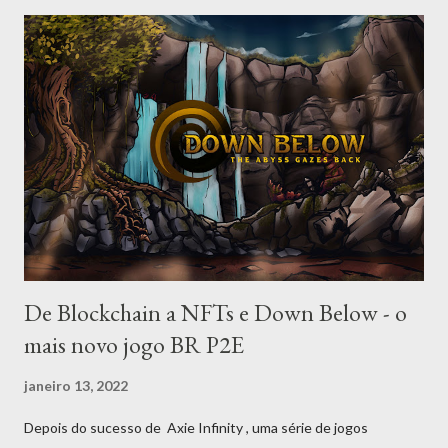
36 e, embora possa ser utilizado o mesmo método de jogo para
os dois tipos de baralho, eles têm algumas diferenças
fundamentais. Primeiro, o baralho cigano, por ser reduzido, traz
uma resposta menos detalhada da situação, formando um
panorama mais generalizado; já o tarot tradicional, além de mais
complexo em número de informações, tem também as nuances
dos arcanos maiores, que combinam de forma variada com os
menores para criar diferentes aspectos, o que gera um número
de c...
De Blockchain a NFTs e Down Below - o
mais novo jogo BR P2E
janeiro 13, 2022
Depois do sucesso de Axie Infinity , uma série de jogos