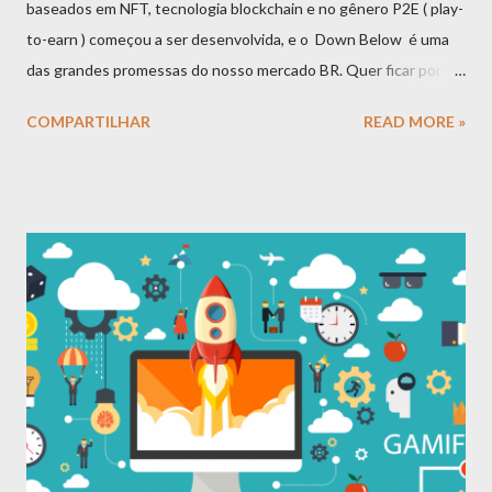
baseados em NFT, tecnologia blockchain e no gênero P2E ( play-
to-earn ) começou a ser desenvolvida, e o Down Below é uma
das grandes promessas do nosso mercado BR. Quer ficar por
dentro dessa tendência? Então mergulhe a fundo nos
COMPARTILHAR
READ MORE »
parágrafos a seguir! Com a explosão do Bitcoin em 2020,
criptoativos e outros recursos derivados das tecnologias
blockchain estão sendo cada vez mais incluídos e utilizados nos
meios digitais. O anúncio do Facebook de que em breve se
tornará um metaverso é uma combinação explosiva diante da
possibilidade de uso das NFTs - e você talvez tenha ouvido falar
de algumas obras de arte em NFT sendo vendidas por muitos
dígitos. Mas como exatamente funcionam essas propriedades
digitais, o investimento nesses ativos e em jogos play-to-earn
(P2E), e como você pode fazer parte disso? Para melhor
compreender esse universo, vamos começar pela tecnologia
blockchain e os diferentes formatos de ativ...