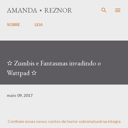
Pular para o conteúdo principal
AMANDA ⋆ REZNOR
SOBRE
LEIA
✫ Zumbis e Fantasmas invadindo o
Wattpad ✫
maio 09, 2017
Confiram esses novos contos de horror sobrenatural na íntegra