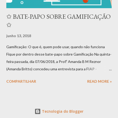
✩ BATE-PAPO SOBRE GAMIFICAÇÃO
✩
junho 13, 2018
Gamificação: O que é, quem pode usar, quando não funciona
Fique por dentro desse bate-papo sobre Gamificação Na quinta-
feira passada, dia 07/06/2018, a Prof.ª Amanda B M Reznor
(Amanda Britto) concedeu uma entrevista para a FIAP -
Faculdade de Tecnologia de São Paulo , que servirá como aula
COMPARTILHAR
READ MORE »
sobre Gamificação para os estudantes da instituição. Usando o
espaço com decoração de games da Casa Geek (espaço da
Rádio Geek ), foram duas horas de produção falando sobre
diversos aspectos da gamificação , desde o surgimento até as
Tecnologia do Blogger
suas aplicações atuais e futuras. Prévia da entrevista concedida