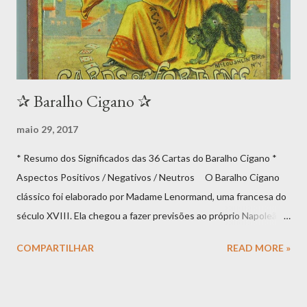
✰ Baralho Cigano ✰
maio 29, 2017
* Resumo dos Significados das 36 Cartas do Baralho Cigano *
Aspectos Positivos / Negativos / Neutros O Baralho Cigano
clássico foi elaborado por Madame Lenormand, uma francesa do
século XVIII. Ela chegou a fazer previsões ao próprio Napoleão
Bonaparte e à sua esposa Josephine de Beauharnais. Não se
COMPARTILHAR
READ MORE »
deve, contudo, confundir o tarô cigano com o tarô tradicional -
enquanto que o tradicional conta com 78 lâminas (sendo 22
arcanos superiores e 56 cartas menores), o cigano tem apenas