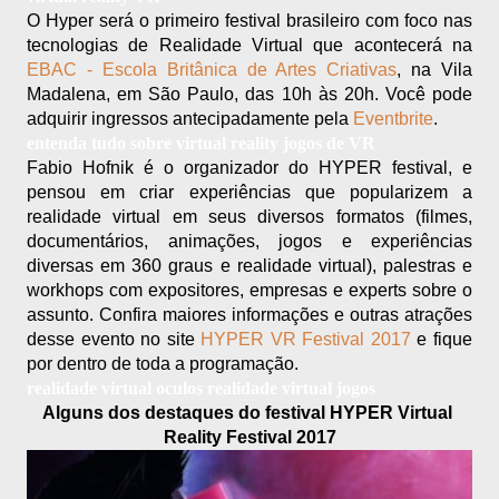
O Hyper será o primeiro festival brasileiro com foco nas 
tecnologias de Realidade Virtual que acontecerá na 
EBAC - Escola Britânica de Artes Criativas
, na Vila 
Madalena, em São Paulo, das 10h às 20h. Você pode 
adquirir ingressos antecipadamente pela 
Eventbrite
.
entenda tudo sobre virtual reality jogos de VR
Fabio Hofnik é o organizador do HYPER festival, e 
pensou em criar experiências que popularizem a 
realidade virtual em seus diversos formatos (filmes, 
documentários, animações, jogos e experiências 
diversas em 360 graus e realidade virtual), palestras e 
workhops com expositores, empresas e experts sobre o 
assunto. Confira maiores informações e outras atrações 
desse evento no site 
HYPER VR Festival 2017
 e fique 
por dentro de toda a programação.
realidade virtual oculos realidade virtual jogos
Alguns dos destaques do festival HYPER Virtual 
Reality Festival 2017