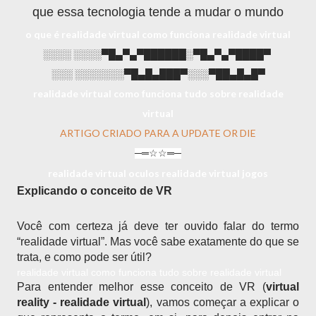
que essa tecnologia tende a mudar o mundo
o que é realidade virtual como funciona realidade virtual
░░░░ ░░░░▀█▄▀▄▀██████░▀█▄▀▄▀████▀
░░░ ░░░░░░░▀█▄█▄███▀░░░▀██▄█▄█▀
realidade virtual como funciona tudo sobre realidade
virtual
ARTIGO CRIADO PARA A UPDATE OR DIE
─═☆☆═─
realidade virtual oculos realidade virtual jogos
Explicando o conceito de VR
Você com certeza já deve ter ouvido falar do termo 
“realidade virtual”. Mas você sabe exatamente do que se 
trata, e como pode ser útil?
realidade virtual como funciona tudo sobre realidade virtual
Para entender melhor esse conceito de VR (
virtual 
reality - realidade virtual
), vamos começar a explicar o 