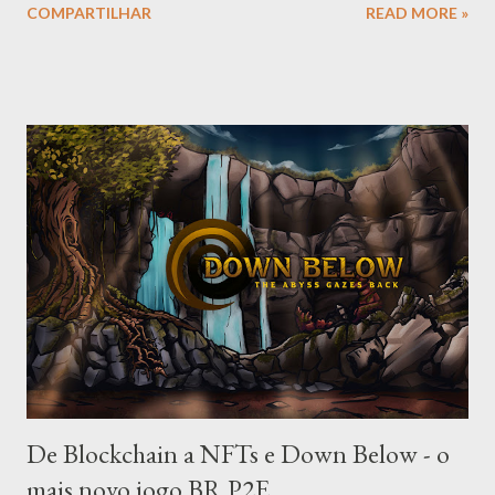
COMPARTILHAR
READ MORE »
deve, contudo, confundir o tarô cigano com o tarô tradicional -
enquanto que o tradicional conta com 78 lâminas (sendo 22
arcanos superiores e 56 cartas menores), o cigano tem apenas
36 e, embora possa ser utilizado o mesmo método de jogo para
os dois tipos de baralho, eles têm algumas diferenças
fundamentais. Primeiro, o baralho cigano, por ser reduzido, traz
uma resposta menos detalhada da situação, formando um
panorama mais generalizado; já o tarot tradicional, além de mais
complexo em número de informações, tem também as nuances
dos arcanos maiores, que combinam de forma variada com os
menores para criar diferentes aspectos, o que gera um número
de c...
De Blockchain a NFTs e Down Below - o
mais novo jogo BR P2E