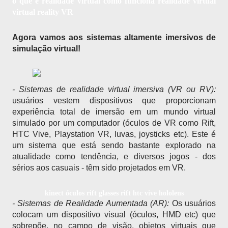
o que é realidade virtual como funciona realidade virtual
virtual reality VR
Agora vamos aos sistemas altamente imersivos de 
simulação virtual!
-
 Sistemas de realidade virtual imersiva (VR ou RV): 
usuários vestem dispositivos que proporcionam 
experiência total de imersão em um mundo virtual 
simulado por um computador (óculos de VR como Rift, 
HTC Vive, Playstation VR, luvas, joysticks etc). Este é 
um sistema que está sendo bastante explorado na 
atualidade como tendência, e diversos jogos - dos 
sérios aos casuais - têm sido projetados em VR.
kinect óculos rift glasses rift htc vive hololens
- Sistemas de Realidade Aumentada (AR): 
Os usuários 
colocam um dispositivo visual (óculos, HMD etc) que 
sobrepõe, no campo de visão, objetos virtuais que 