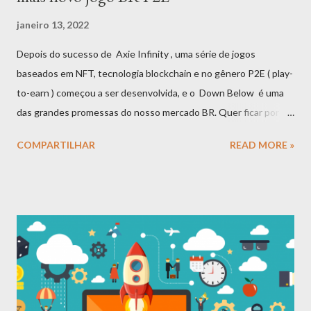
janeiro 13, 2022
Depois do sucesso de Axie Infinity , uma série de jogos
baseados em NFT, tecnologia blockchain e no gênero P2E ( play-
to-earn ) começou a ser desenvolvida, e o Down Below é uma
das grandes promessas do nosso mercado BR. Quer ficar por
dentro dessa tendência? Então mergulhe a fundo nos
COMPARTILHAR
READ MORE »
parágrafos a seguir! Com a explosão do Bitcoin em 2020,
criptoativos e outros recursos derivados das tecnologias
blockchain estão sendo cada vez mais incluídos e utilizados nos
meios digitais. O anúncio do Facebook de que em breve se
tornará um metaverso é uma combinação explosiva diante da
possibilidade de uso das NFTs - e você talvez tenha ouvido falar
de algumas obras de arte em NFT sendo vendidas por muitos
dígitos. Mas como exatamente funcionam essas propriedades
digitais, o investimento nesses ativos e em jogos play-to-earn