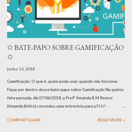
(P2E), e como você pode fazer parte disso? Para melhor
compreender esse universo, vamos começar pela tecnologia
blockchain e os diferentes formatos de ativ...
✩ BATE-PAPO SOBRE GAMIFICAÇÃO
✩
junho 13, 2018
Gamificação: O que é, quem pode usar, quando não funciona
Fique por dentro desse bate-papo sobre Gamificação Na quinta-
feira passada, dia 07/06/2018, a Prof.ª Amanda B M Reznor
(Amanda Britto) concedeu uma entrevista para a FIAP -
Faculdade de Tecnologia de São Paulo , que servirá como aula
COMPARTILHAR
READ MORE »
sobre Gamificação para os estudantes da instituição. Usando o
espaço com decoração de games da Casa Geek (espaço da